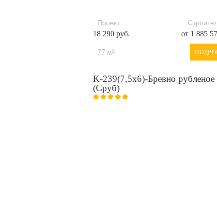
Проект
Строител
18 290 руб.
от 1 885 5
77 м²
ПОДРО
K-239(7,5x6)-Бревно рубленое
(Сруб)