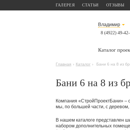
ГАЛЕРЕЯ
СТАТЬИ
ОТЗЫВЫ
Владимир
8 (4922) 49-42
Каталог прое
Главная
›
Каталог
›
Бани 6 на 8 из б
Бани 6 на 8 из б
Компания «СтройПроектБани» – с
мы, по большей части, с деревом
В нашем каталоге представлен ш
набором дополнительных помещен