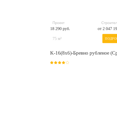
Проект
Строител
18 290 руб.
от 2 047 1
75 м²
ПОДРО
K-16(8х6)-Бревно рубленое (С