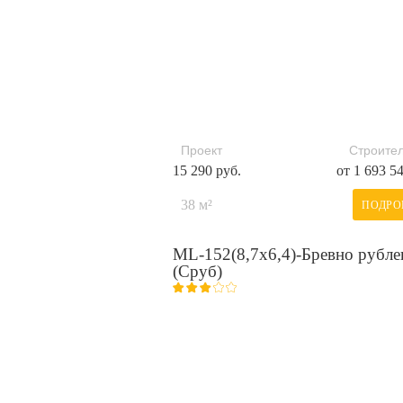
Проект
Строител
15 290 руб.
от 1 693 5
38 м²
ПОДРО
ML-152(8,7х6,4)-Бревно рубле
(Сруб)