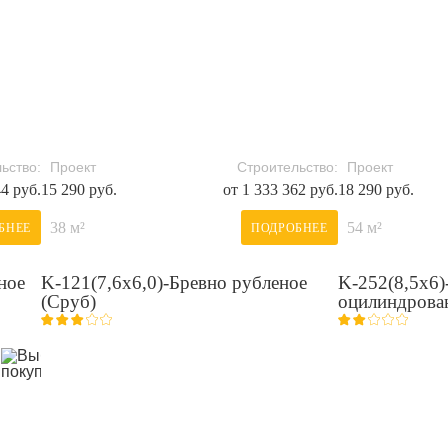
ьство:
Проект
Строительство:
Проект
44 руб.
15 290 руб.
от 1 333 362 руб.
18 290 руб.
38 м²
54 м²
БНЕЕ
ПОДРОБНЕЕ
ное
K-121(7,6х6,0)-Бревно рубленое
K-252(8,5x6)
(Сруб)
оцилиндрова