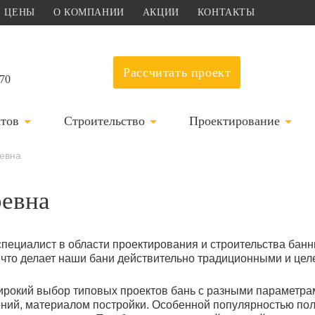
ЦЕНЫ
О КОМПАНИИ
АКЦИИ
КОНТАКТЫ
Рассчитать проект
-70
ктов
Строительство
Проектирование
ревна
ревна
пециалист в области проектирования и строительства бан
, что делает наши бани действительно традиционными и це
ирокий выбор типовых проектов бань с разными параметрам
ий, материалом постройки. Особенной популярностью пол