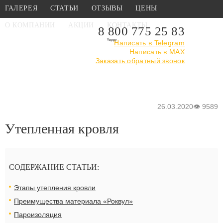
ГАЛЕРЕЯ
СТАТЬИ
ОТЗЫВЫ
ЦЕНЫ
О КОМПАНИИ
АКЦИИ
КОНТАКТЫ
8 800 775 25 83
Написать в Telegram
Написать в MAX
Главная
›
Статьи
›
Утепленная кровля
Заказать обратный звонок
26.03.2020
👁
9589
Утепленная кровля
СОДЕРЖАНИЕ СТАТЬИ:
Этапы утепления кровли
Преимущества материала «Роквул»
Пароизоляция