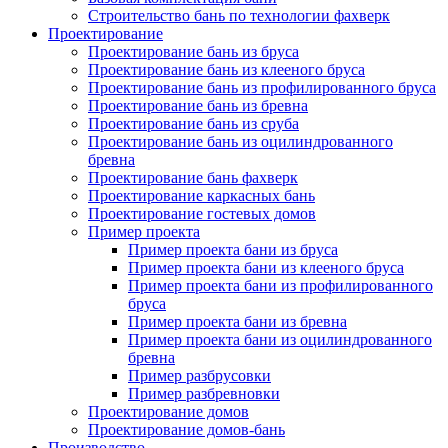
Строительство бань по технологии фахверк
Проектирование
Проектирование бань из бруса
Проектирование бань из клееного бруса
Проектирование бань из профилированного бруса
Проектирование бань из бревна
Проектирование бань из сруба
Проектирование бань из оцилиндрованного
бревна
Проектирование бань фахверк
Проектирование каркасных бань
Проектирование гостевых домов
Пример проекта
Пример проекта бани из бруса
Пример проекта бани из клееного бруса
Пример проекта бани из профилированного
бруса
Пример проекта бани из бревна
Пример проекта бани из оцилиндрованного
бревна
Пример разбрусовки
Пример разбревновки
Проектирование домов
Проектирование домов-бань
Производство