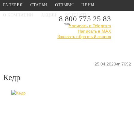
ГАЛЕРЕЯ
СТАТЬИ
ОТЗЫВЫ
ЦЕНЫ
О КОМПАНИИ
АКЦИИ
КОНТАКТЫ
8 800 775 25 83
Написать в Telegram
Написать в MAX
Главная
›
Статьи
›
Кедр
Заказать обратный звонок
25.04.2020
👁
7692
Кедр